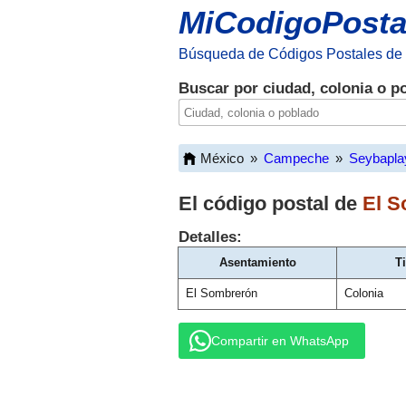
MiCodigoPosta
Búsqueda de Códigos Postales de
Buscar por ciudad, colonia o p
México
»
Campeche
»
Seybapla
El código postal de
El S
Detalles:
Asentamiento
T
El Sombrerón
Colonia
Compartir en WhatsApp