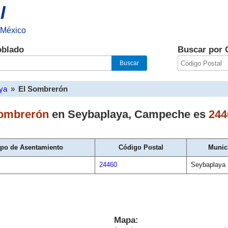
l
 México
oblado
Buscar por 
ya
»
El Sombrerón
ombrerón
en
Seybaplaya
,
Campeche
es
244
ipo de Asentamiento
Código Postal
Munic
24460
Seybaplaya
Mapa: