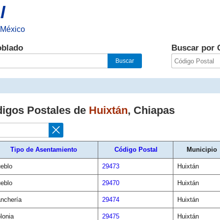
l
 México
oblado
Buscar por 
digos Postales de
Huixtán
,
Chiapas
Tipo de Asentamiento
Código Postal
Municipio
eblo
29473
Huixtán
eblo
29470
Huixtán
nchería
29474
Huixtán
lonia
29475
Huixtán