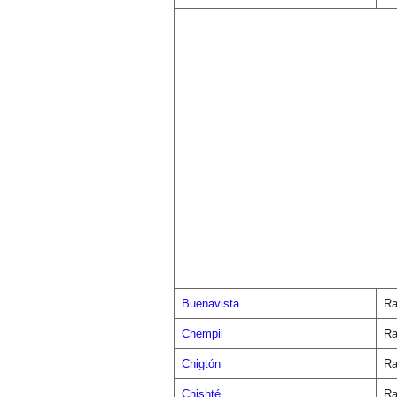
Buenavista
Ra
Chempil
Ra
Chigtón
Ra
Chishté
Ra