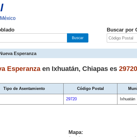
l
 México
oblado
Buscar por 
Nueva Esperanza
a Esperanza
en
Ixhuatán
,
Chiapas
es
2972
Tipo de Asentamiento
Código Postal
Muni
29720
Ixhuatán
Mapa: