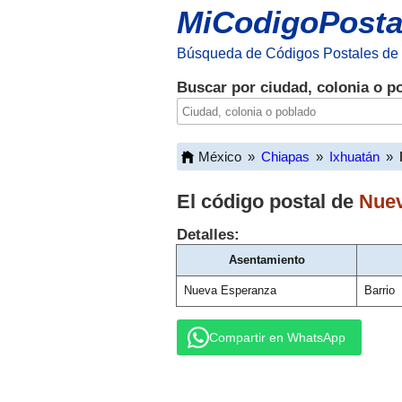
MiCodigoPosta
Búsqueda de Códigos Postales de
Buscar por ciudad, colonia o p
México
»
Chiapas
»
Ixhuatán
»
El código postal de
Nuev
Detalles:
Asentamiento
Nueva Esperanza
Barrio
Compartir en WhatsApp