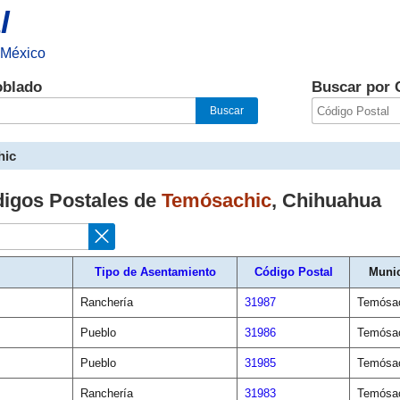
l
 México
oblado
Buscar por 
hic
digos Postales de
Temósachic
,
Chihuahua
Tipo de Asentamiento
Código Postal
Munic
Ranchería
31987
Temósa
Pueblo
31986
Temósa
Pueblo
31985
Temósa
Ranchería
31983
Temósa