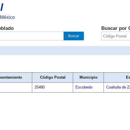
l
 México
oblado
Buscar por 
Asentamiento
Código Postal
Municipio
Es
25480
Escobedo
Coahuila de Z