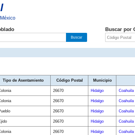
l
 México
oblado
Buscar por 
Tipo de Asentamiento
Código Postal
Municipio
Colonia
26670
Hidalgo
Coahuila
Colonia
26670
Hidalgo
Coahuila
Pueblo
26670
Hidalgo
Coahuila
jido
26670
Hidalgo
Coahuila
Colonia
26670
Hidalgo
Coahuila