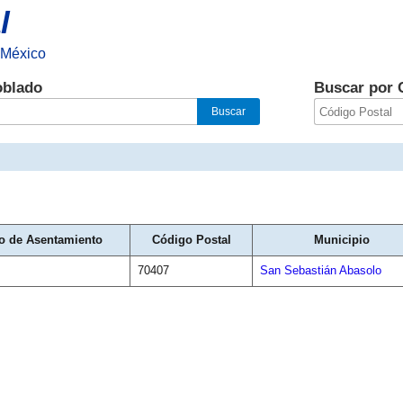
l
 México
oblado
Buscar por 
o de Asentamiento
Código Postal
Municipio
70407
San Sebastián Abasolo