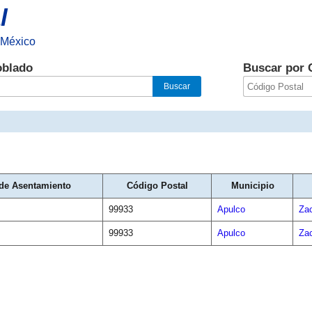
l
 México
oblado
Buscar por 
de Asentamiento
Código Postal
Municipio
99933
Apulco
Za
99933
Apulco
Za