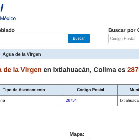
l
 México
oblado
Buscar por 
»
Agua de la Virgen
 de la Virgen
en
Ixtlahuacán
,
Colima
es
287
Tipo de Asentamiento
Código Postal
Muni
ría
28734
Ixtlahuacá
Mapa: