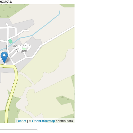
 exacta
Leaflet
| ©
OpenStreetMap
contributors