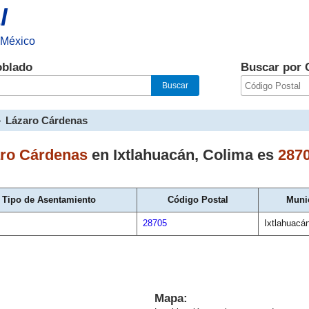
l
 México
oblado
Buscar por 
»
Lázaro Cárdenas
ro Cárdenas
en
Ixtlahuacán
,
Colima
es
287
Tipo de Asentamiento
Código Postal
Muni
28705
Ixtlahuacá
Mapa: