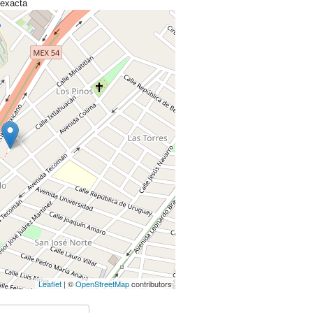
 exacta
Leaflet
| ©
OpenStreetMap
contributors