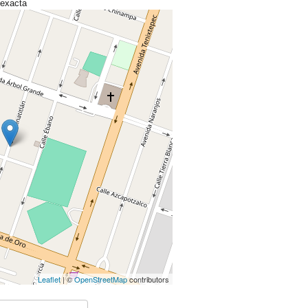
 exacta
Leaflet
| ©
OpenStreetMap
contributors