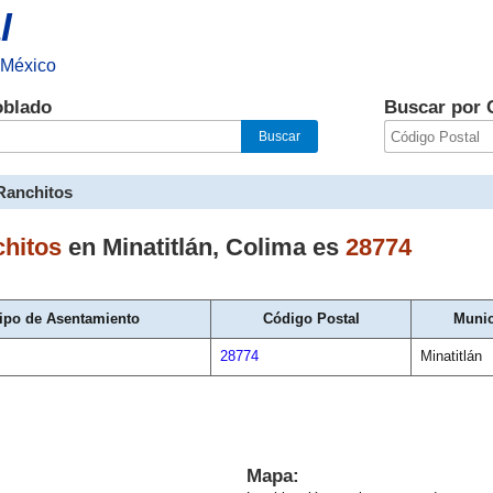
l
 México
oblado
Buscar por 
Ranchitos
hitos
en
Minatitlán
,
Colima
es
28774
ipo de Asentamiento
Código Postal
Munic
28774
Minatitlán
Mapa: