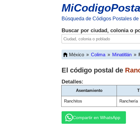
MiCodigoPosta
Búsqueda de Códigos Postales de
Buscar por ciudad, colonia o p
México
»
Colima
»
Minatitlán
»
El código postal de
Ranc
Detalles:
Asentamiento
T
Ranchitos
Ranchería
Compartir en WhatsApp