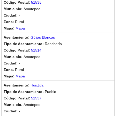
51535
Amatepec
-
Rural
Mapa
Güijas Blancas
Ranchería
51514
Amatepec
-
Rural
Mapa
Huixtitla
Pueblo
51537
Amatepec
-