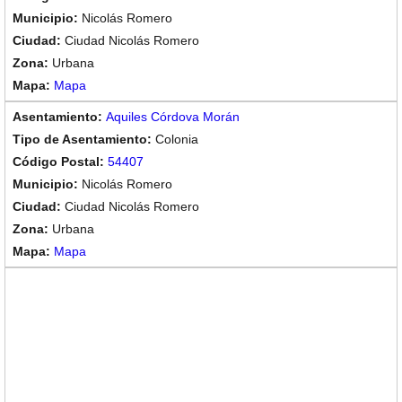
Nicolás Romero
Ciudad Nicolás Romero
Urbana
Mapa
Aquiles Córdova Morán
Colonia
54407
Nicolás Romero
Ciudad Nicolás Romero
Urbana
Mapa