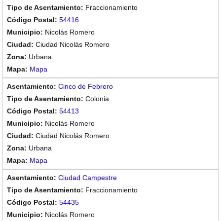
Fraccionamiento
54416
Nicolás Romero
Ciudad Nicolás Romero
Urbana
Mapa
Cinco de Febrero
Colonia
54413
Nicolás Romero
Ciudad Nicolás Romero
Urbana
Mapa
Ciudad Campestre
Fraccionamiento
54435
Nicolás Romero