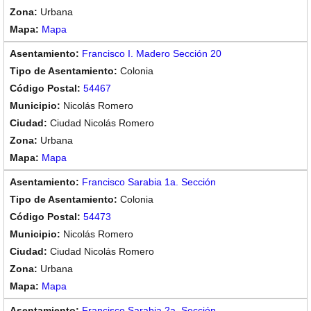
Urbana
Mapa
Francisco I. Madero Sección 20
Colonia
54467
Nicolás Romero
Ciudad Nicolás Romero
Urbana
Mapa
Francisco Sarabia 1a. Sección
Colonia
54473
Nicolás Romero
Ciudad Nicolás Romero
Urbana
Mapa
Francisco Sarabia 2a. Sección