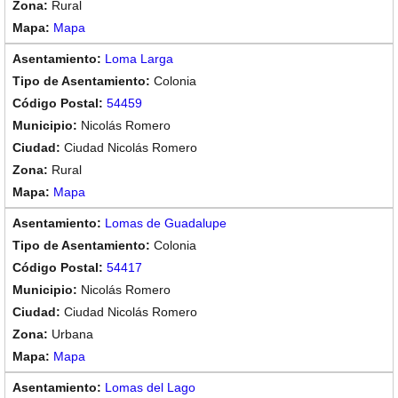
Rural
Mapa
Loma Larga
Colonia
54459
Nicolás Romero
Ciudad Nicolás Romero
Rural
Mapa
Lomas de Guadalupe
Colonia
54417
Nicolás Romero
Ciudad Nicolás Romero
Urbana
Mapa
Lomas del Lago