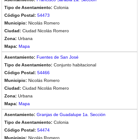
Colonia
54473
Nicolás Romero
Ciudad Nicolás Romero
Urbana
Mapa
Fuentes de San José
Conjunto habitacional
54466
Nicolás Romero
Ciudad Nicolás Romero
Urbana
Mapa
Granjas de Guadalupe 1a. Sección
Colonia
54474
Nicolás Romero