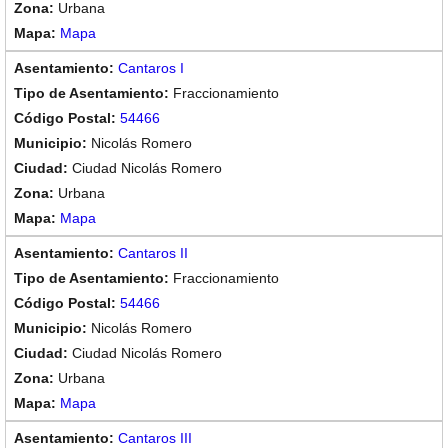
Urbana
Mapa
Cantaros I
Fraccionamiento
54466
Nicolás Romero
Ciudad Nicolás Romero
Urbana
Mapa
Cantaros II
Fraccionamiento
54466
Nicolás Romero
Ciudad Nicolás Romero
Urbana
Mapa
Cantaros III