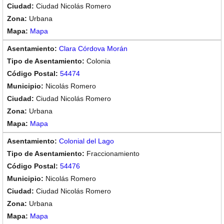
Ciudad Nicolás Romero
Urbana
Mapa
Clara Córdova Morán
Colonia
54474
Nicolás Romero
Ciudad Nicolás Romero
Urbana
Mapa
Colonial del Lago
Fraccionamiento
54476
Nicolás Romero
Ciudad Nicolás Romero
Urbana
Mapa