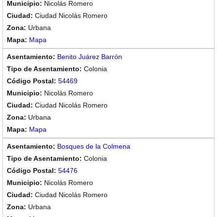
Nicolás Romero
Ciudad Nicolás Romero
Urbana
Mapa
Benito Juárez Barrón
Colonia
54469
Nicolás Romero
Ciudad Nicolás Romero
Urbana
Mapa
Bosques de la Colmena
Colonia
54476
Nicolás Romero
Ciudad Nicolás Romero
Urbana