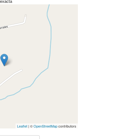
 exacta
Leaflet
| ©
OpenStreetMap
contributors