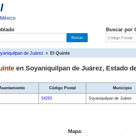
l
 México
oblado
Buscar por 
yaniquilpan de Juárez
»
El Quinte
uinte
en
Soyaniquilpan de Juárez
,
Estado d
 Asentamiento
Código Postal
Municipio
54283
Soyaniquilpan de Juárez
Mapa: