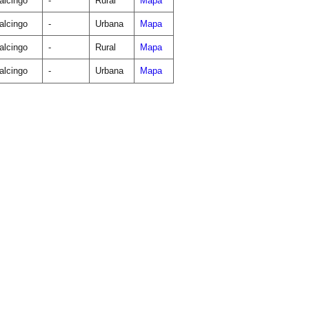
lcingo
-
Rural
Mapa
lcingo
-
Urbana
Mapa
lcingo
-
Rural
Mapa
lcingo
-
Urbana
Mapa