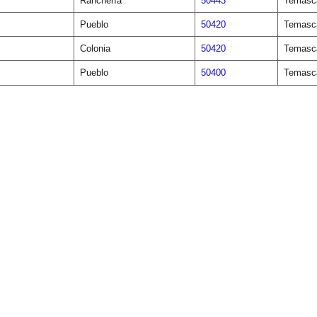
Ranchería
50443
Temasca
Pueblo
50420
Temasca
Colonia
50420
Temasca
Pueblo
50400
Temasca