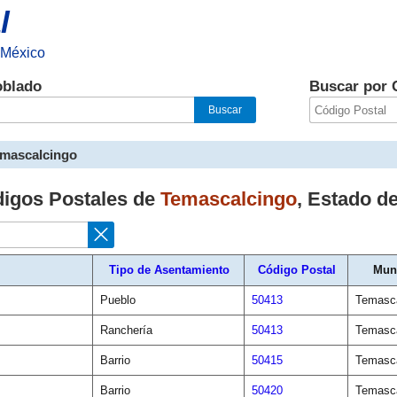
l
 México
oblado
Buscar por 
mascalcingo
digos Postales de
Temascalcingo
,
Estado d
Tipo de Asentamiento
Código Postal
Mun
Pueblo
50413
Temasca
Ranchería
50413
Temasca
Barrio
50415
Temasca
Barrio
50420
Temasca