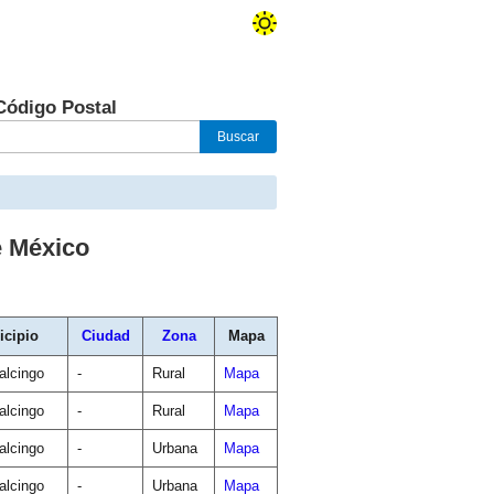
Código Postal
e México
icipio
Ciudad
Zona
Mapa
lcingo
-
Rural
Mapa
lcingo
-
Rural
Mapa
lcingo
-
Urbana
Mapa
lcingo
-
Urbana
Mapa