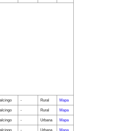
lcingo
-
Rural
Mapa
lcingo
-
Rural
Mapa
lcingo
-
Urbana
Mapa
lcingo
-
Urbana
Mapa