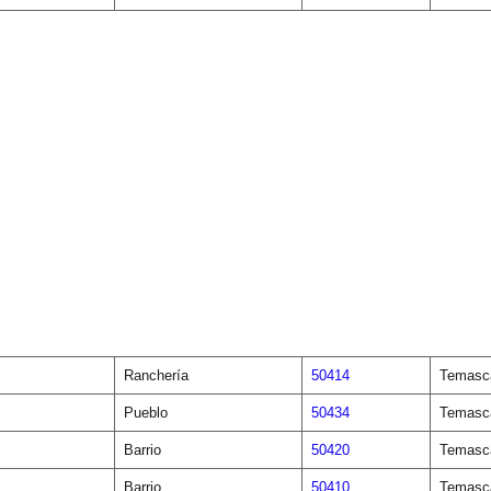
Ranchería
50414
Temasca
Pueblo
50434
Temasca
Barrio
50420
Temasca
Barrio
50410
Temasca