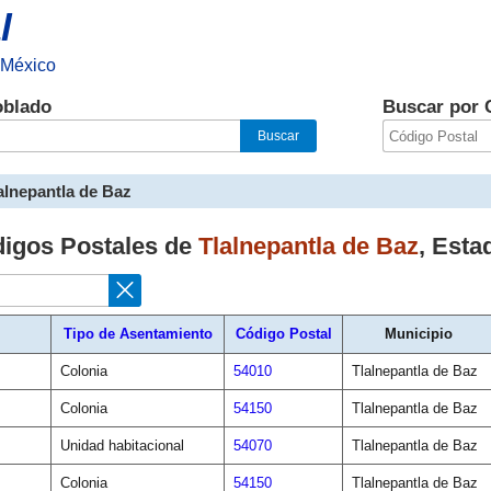
l
 México
oblado
Buscar por 
alnepantla de Baz
digos Postales de
Tlalnepantla de Baz
,
Esta
Tipo de Asentamiento
Código Postal
Municipio
Colonia
54010
Tlalnepantla de Baz
Colonia
54150
Tlalnepantla de Baz
Unidad habitacional
54070
Tlalnepantla de Baz
Colonia
54150
Tlalnepantla de Baz