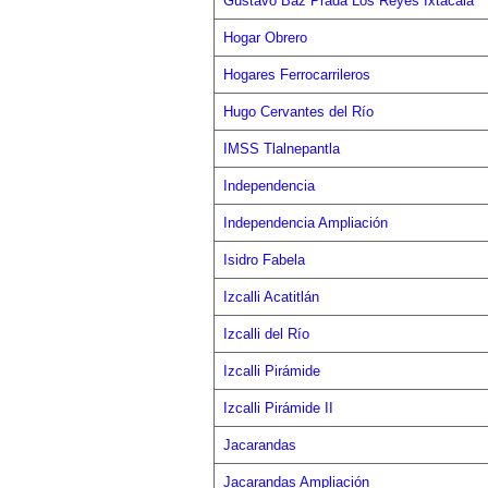
Gustavo Baz Prada Los Reyes Ixtacala
Hogar Obrero
Hogares Ferrocarrileros
Hugo Cervantes del Río
IMSS Tlalnepantla
Independencia
Independencia Ampliación
Isidro Fabela
Izcalli Acatitlán
Izcalli del Río
Izcalli Pirámide
Izcalli Pirámide II
Jacarandas
Jacarandas Ampliación