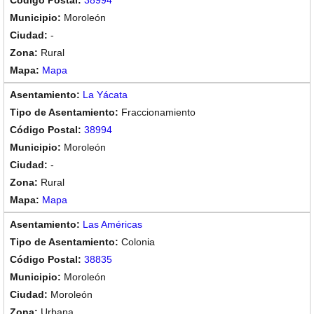
38994
Moroleón
-
Rural
Mapa
La Yácata
Fraccionamiento
38994
Moroleón
-
Rural
Mapa
Las Américas
Colonia
38835
Moroleón
Moroleón
Urbana