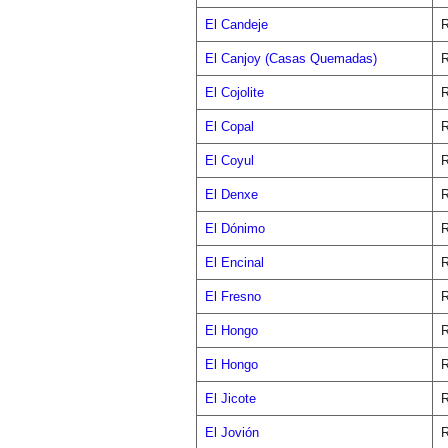
El Candeje
R
El Canjoy (Casas Quemadas)
R
El Cojolite
R
El Copal
R
El Coyul
R
El Denxe
R
El Dónimo
R
El Encinal
R
El Fresno
R
El Hongo
R
El Hongo
R
El Jicote
R
El Jovión
R