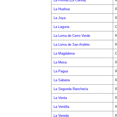
La Florida (La Canoa)
R
La Huahua
R
La Joya
R
La Laguna
C
La Loma de Cerro Verde
R
La Loma de San Andrés
R
La Magdalena
C
La Mesa
R
La Pagua
R
La Sabana
R
La Segunda Ranchería
R
La Venta
R
La Ventilla
R
La Vereda
R