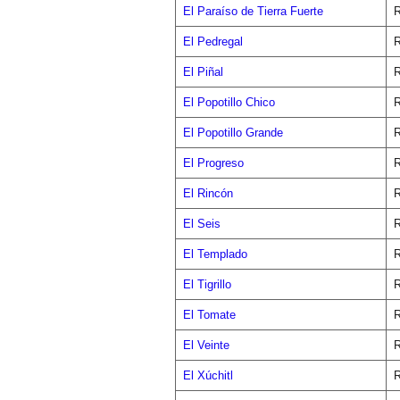
El Paraíso de Tierra Fuerte
R
El Pedregal
R
El Piñal
R
El Popotillo Chico
R
El Popotillo Grande
R
El Progreso
R
El Rincón
R
El Seis
R
El Templado
R
El Tigrillo
R
El Tomate
R
El Veinte
R
El Xúchitl
R