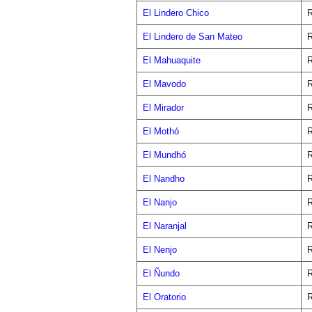
El Lindero Chico
R
El Lindero de San Mateo
R
El Mahuaquite
R
El Mavodo
R
El Mirador
R
El Mothó
R
El Mundhó
R
El Nandho
R
El Nanjo
R
El Naranjal
R
El Nenjo
R
El Ñundo
R
El Oratorio
R