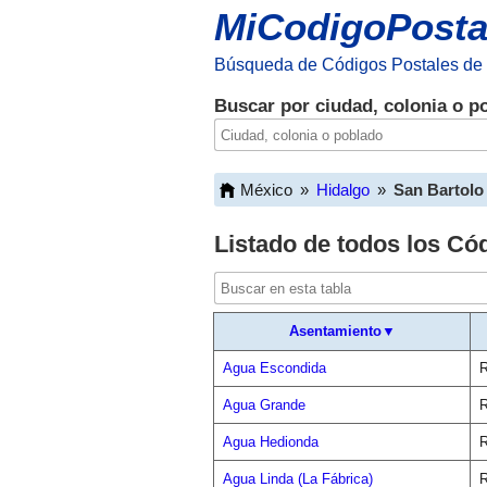
MiCodigoPosta
Búsqueda de Códigos Postales de
Buscar por ciudad, colonia o p
México
»
Hidalgo
»
San Bartolo
Listado de todos los Có
Asentamiento▼
Agua Escondida
R
Agua Grande
R
Agua Hedionda
R
Agua Linda (La Fábrica)
R