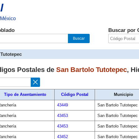
l
 México
oblado
Buscar por 
 Tutotepec
digos Postales de
San Bartolo Tutotepec
,
Hi
Tipo de Asentamiento
Código Postal
Municipio
anchería
43449
San Bartolo Tutotepec
anchería
43453
San Bartolo Tutotepec
anchería
43453
San Bartolo Tutotepec
anchería
43452
San Bartolo Tutotepec