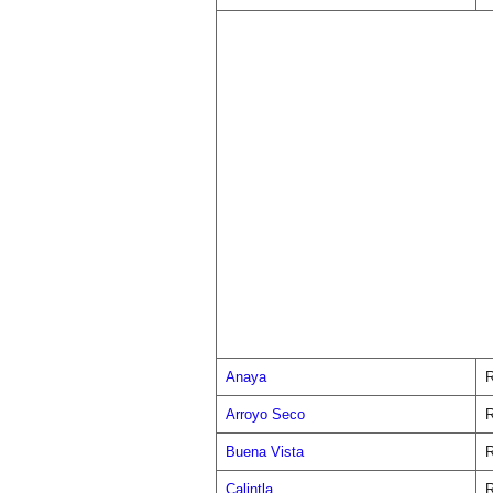
Anaya
R
Arroyo Seco
R
Buena Vista
R
Calintla
R