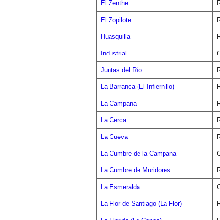
El Zenthe
R
El Zopilote
R
Huasquilla
R
Industrial
C
Juntas del Río
R
La Barranca (El Infiernillo)
R
La Campana
R
La Cerca
R
La Cueva
R
La Cumbre de la Campana
C
La Cumbre de Muridores
R
La Esmeralda
C
La Flor de Santiago (La Flor)
R