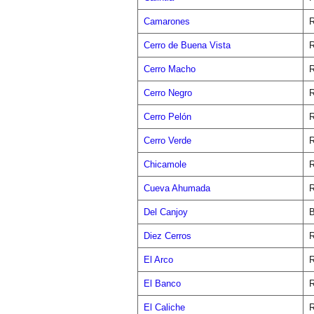
Camarones
R
Cerro de Buena Vista
R
Cerro Macho
R
Cerro Negro
R
Cerro Pelón
R
Cerro Verde
R
Chicamole
R
Cueva Ahumada
R
Del Canjoy
B
Diez Cerros
R
El Arco
R
El Banco
R
El Caliche
R