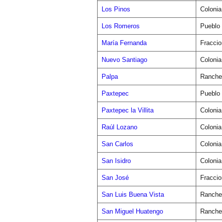
Los Pinos
Colonia
Los Romeros
Pueblo
María Fernanda
Fracci
Nuevo Santiago
Colonia
Palpa
Ranche
Paxtepec
Pueblo
Paxtepec la Villita
Colonia
Raúl Lozano
Colonia
San Carlos
Colonia
San Isidro
Colonia
San José
Fracci
San Luis Buena Vista
Ranche
San Miguel Huatengo
Ranche