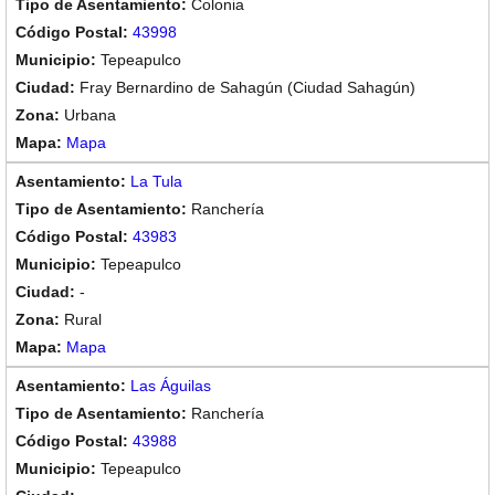
Colonia
43998
Tepeapulco
Fray Bernardino de Sahagún (Ciudad Sahagún)
Urbana
Mapa
La Tula
Ranchería
43983
Tepeapulco
-
Rural
Mapa
Las Águilas
Ranchería
43988
Tepeapulco