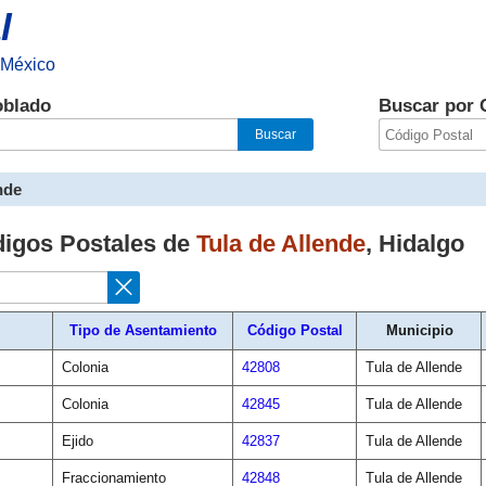
l
 México
oblado
Buscar por 
nde
digos Postales de
Tula de Allende
,
Hidalgo
Tipo de Asentamiento
Código Postal
Municipio
Colonia
42808
Tula de Allende
Colonia
42845
Tula de Allende
Ejido
42837
Tula de Allende
Fraccionamiento
42848
Tula de Allende