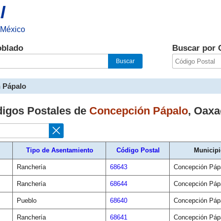
l
 México
oblado
Buscar por 
 Pápalo
digos Postales de
Concepción Pápalo
,
Oaxa
Tipo de Asentamiento
Código Postal
Municip
Ranchería
68643
Concepción Páp
Ranchería
68644
Concepción Páp
Pueblo
68640
Concepción Páp
Ranchería
68641
Concepción Páp