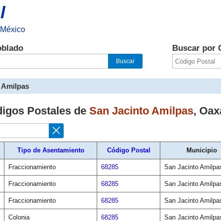
l
 México
oblado
Buscar por 
 Amilpas
digos Postales de
San Jacinto Amilpas
,
Oax
Tipo de Asentamiento
Código Postal
Municipio
Fraccionamiento
68285
San Jacinto Amilpa
Fraccionamiento
68285
San Jacinto Amilpa
Fraccionamiento
68285
San Jacinto Amilpa
Colonia
68285
San Jacinto Amilpa