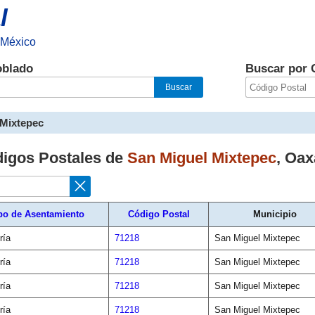
l
 México
oblado
Buscar por 
 Mixtepec
digos Postales de
San Miguel Mixtepec
,
Oax
po de Asentamiento
Código Postal
Municipio
ría
71218
San Miguel Mixtepec
ría
71218
San Miguel Mixtepec
ría
71218
San Miguel Mixtepec
ría
71218
San Miguel Mixtepec