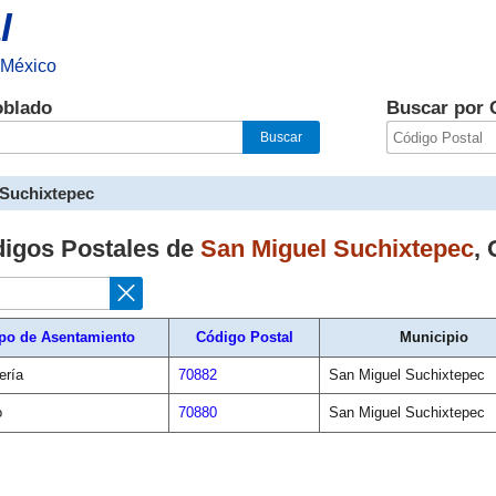
l
 México
oblado
Buscar por 
 Suchixtepec
digos Postales de
San Miguel Suchixtepec
,
po de Asentamiento
Código Postal
Municipio
ería
70882
San Miguel Suchixtepec
o
70880
San Miguel Suchixtepec