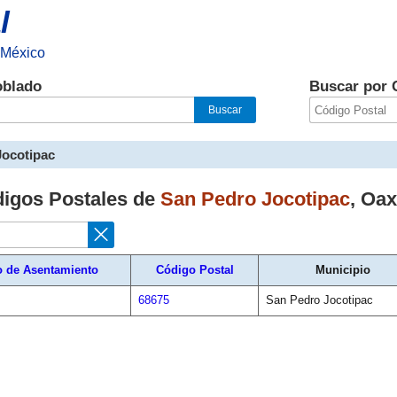
l
 México
oblado
Buscar por 
Jocotipac
digos Postales de
San Pedro Jocotipac
,
Oax
o de Asentamiento
Código Postal
Municipio
68675
San Pedro Jocotipac