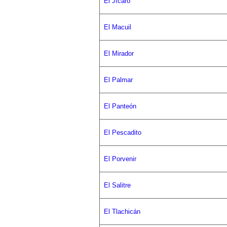
El Jícaro
El Macuil
El Mirador
El Palmar
El Panteón
El Pescadito
El Porvenir
El Salitre
El Tlachicán