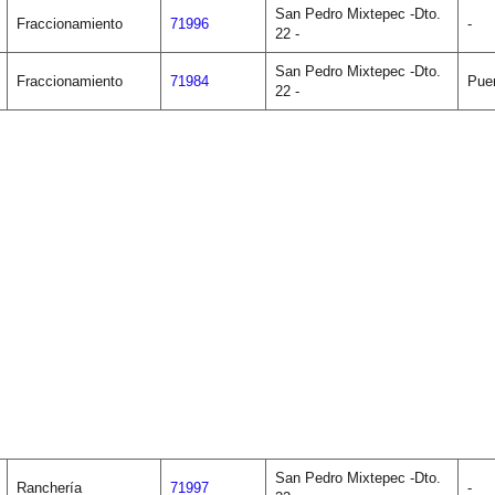
San Pedro Mixtepec -Dto.
Fraccionamiento
71996
-
22 -
San Pedro Mixtepec -Dto.
Fraccionamiento
71984
Pue
22 -
San Pedro Mixtepec -Dto.
Ranchería
71997
-