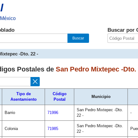
l
 México
oblado
Buscar por 
ixtepec -Dto. 22 -
digos Postales de
San Pedro Mixtepec -Dto. 
Tipo de
Código
Municipio
Asentamiento
Postal
San Pedro Mixtepec -Dto.
Barrio
71996
-
22 -
San Pedro Mixtepec -Dto.
Colonia
71985
Pue
22 -