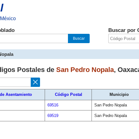
l
 México
oblado
Buscar por 
Nopala
digos Postales de
San Pedro Nopala
,
Oaxac
 de Asentamiento
Código Postal
Municipio
69516
San Pedro Nopala
69519
San Pedro Nopala