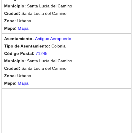
Santa Lucía del Camino
Santa Lucía del Camino
Urbana
Mapa
Antiguo Aeropuerto
Colonia
71245
Santa Lucía del Camino
Santa Lucía del Camino
Urbana
Mapa