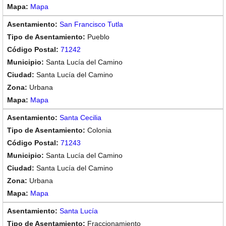
Mapa
San Francisco Tutla
Pueblo
71242
Santa Lucía del Camino
Santa Lucía del Camino
Urbana
Mapa
Santa Cecilia
Colonia
71243
Santa Lucía del Camino
Santa Lucía del Camino
Urbana
Mapa
Santa Lucía
Fraccionamiento