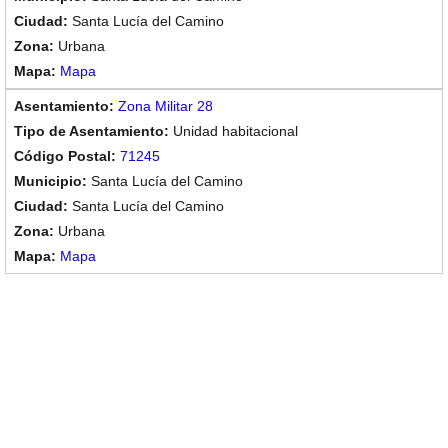
Santa Lucía del Camino
Urbana
Mapa
Zona Militar 28
Unidad habitacional
71245
Santa Lucía del Camino
Santa Lucía del Camino
Urbana
Mapa