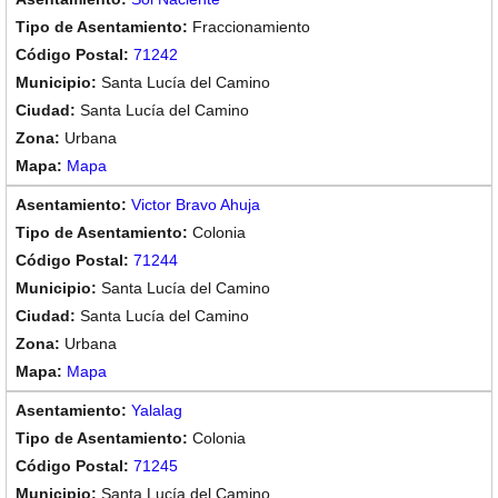
Fraccionamiento
71242
Santa Lucía del Camino
Santa Lucía del Camino
Urbana
Mapa
Victor Bravo Ahuja
Colonia
71244
Santa Lucía del Camino
Santa Lucía del Camino
Urbana
Mapa
Yalalag
Colonia
71245
Santa Lucía del Camino