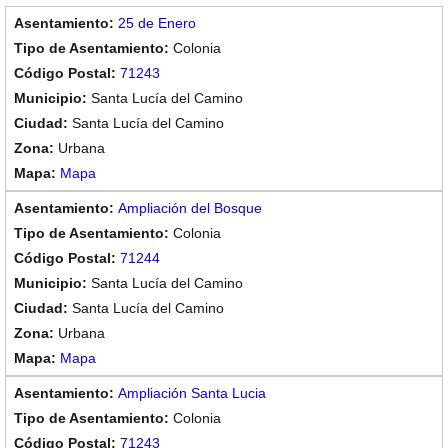
25 de Enero
Colonia
71243
Santa Lucía del Camino
Santa Lucía del Camino
Urbana
Mapa
Ampliación del Bosque
Colonia
71244
Santa Lucía del Camino
Santa Lucía del Camino
Urbana
Mapa
Ampliación Santa Lucia
Colonia
71243