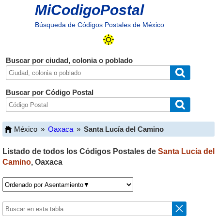
MiCodigoPostal
Búsqueda de Códigos Postales de México
Buscar por ciudad, colonia o poblado
Buscar por Código Postal
México
»
Oaxaca
»
Santa Lucía del Camino
Listado de todos los Códigos Postales de
Santa Lucía del
Camino
,
Oaxaca