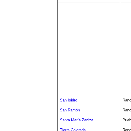
San Isidro
Ranc
San Ramón
Ranc
Santa María Zaniza
Pueb
Tierra Colorada
Ranc