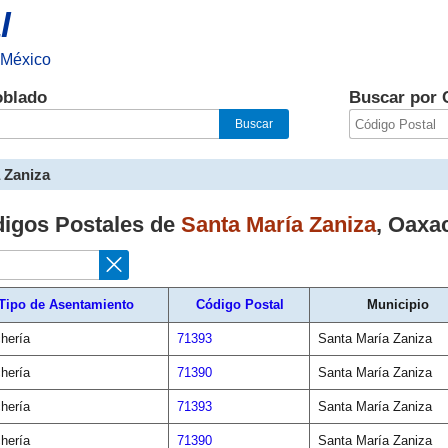
l
 México
oblado
Buscar por 
 Zaniza
digos Postales de
Santa María Zaniza
,
Oaxa
Tipo de Asentamiento
Código Postal
Municipio
hería
71393
Santa María Zaniza
hería
71390
Santa María Zaniza
hería
71393
Santa María Zaniza
hería
71390
Santa María Zaniza