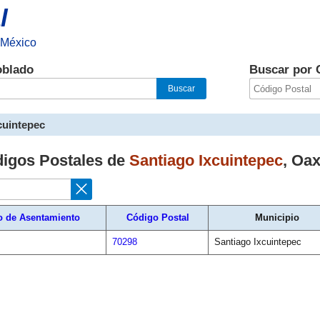
l
 México
oblado
Buscar por 
cuintepec
digos Postales de
Santiago Ixcuintepec
,
Oax
o de Asentamiento
Código Postal
Municipio
70298
Santiago Ixcuintepec