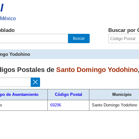
l
 México
oblado
Buscar por 
ngo Yodohino
digos Postales de
Santo Domingo Yodohino
ipo de Asentamiento
Código Postal
Municipio
o
69296
Santo Domingo Yodohino