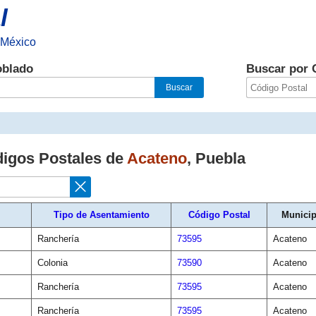
l
 México
oblado
Buscar por 
digos Postales de
Acateno
,
Puebla
Tipo de Asentamiento
Código Postal
Municip
Ranchería
73595
Acateno
Colonia
73590
Acateno
Ranchería
73595
Acateno
Ranchería
73595
Acateno