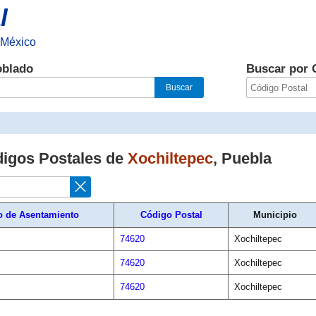
l
 México
oblado
Buscar por 
digos Postales de
Xochiltepec
,
Puebla
o de Asentamiento
Código Postal
Municipio
74620
Xochiltepec
74620
Xochiltepec
74620
Xochiltepec