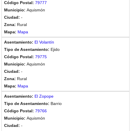
79777
Aquismón
-
Rural
Mapa
El Volantín
Ejido
79775
Aquismón
-
Rural
Mapa
El Zopope
Barrio
79766
Aquismón
-