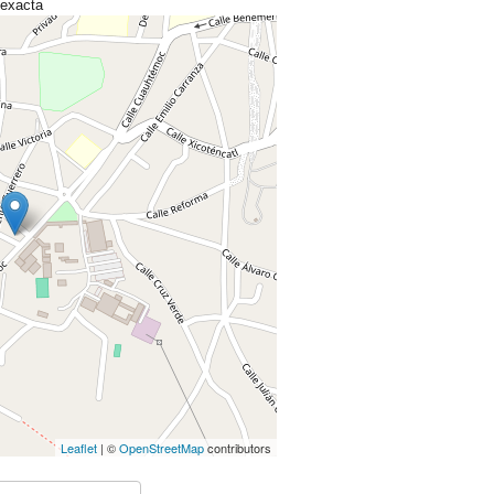
 exacta
Leaflet
| ©
OpenStreetMap
contributors