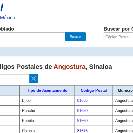
l
 México
oblado
Buscar por 
digos Postales de
Angostura
,
Sinaloa
Tipo de Asentamiento
Código Postal
Municip
Ejido
81635
Angostura
Rancho
81630
Angostura
Pueblo
81660
Angostura
Colonia
81675
Angostura