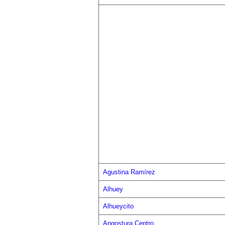
Agustina Ramírez
Alhuey
Alhueycito
Angostura Centro