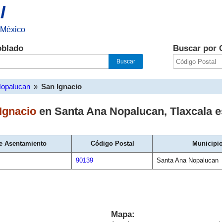
l
 México
oblado
Buscar por 
Nopalucan
»
San Ignacio
Ignacio
en
Santa Ana Nopalucan
,
Tlaxcala
e
e Asentamiento
Código Postal
Municipi
90139
Santa Ana Nopalucan
Mapa: