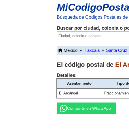
MiCodigoPosta
Búsqueda de Códigos Postales de
Buscar por ciudad, colonia o p
México
»
Tlaxcala
»
Santa Cruz 
El código postal de
El A
Detalles:
Asentamiento
Tipo d
El Arcángel
Fraccionamien
Compartir en WhatsApp