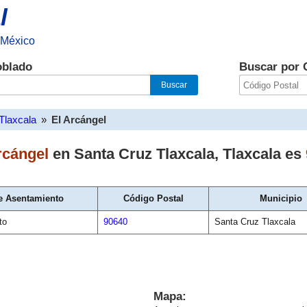
l
 México
oblado
Buscar por 
Tlaxcala
»
El Arcángel
rcángel
en
Santa Cruz Tlaxcala
,
Tlaxcala
es
e Asentamiento
Código Postal
Municipio
to
90640
Santa Cruz Tlaxcala
Mapa: