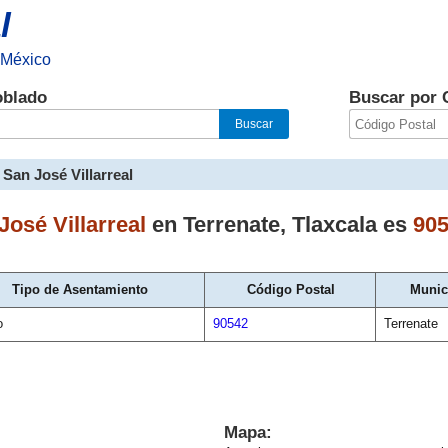
l
 México
oblado
Buscar por 
San José Villarreal
José Villarreal
en
Terrenate
,
Tlaxcala
es
90
Tipo de Asentamiento
Código Postal
Munic
o
90542
Terrenate
Mapa: