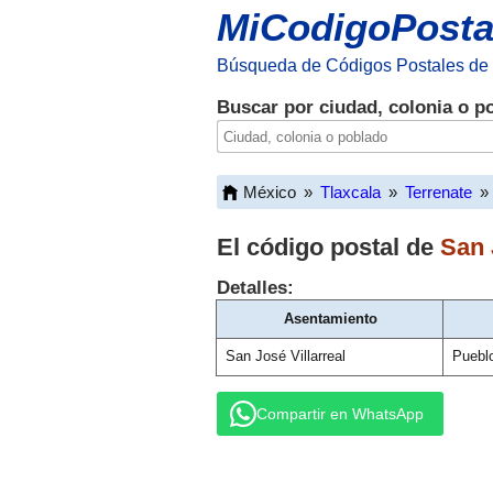
MiCodigoPosta
Búsqueda de Códigos Postales de
Buscar por ciudad, colonia o p
México
»
Tlaxcala
»
Terrenate
»
El código postal de
San 
Detalles:
Asentamiento
San José Villarreal
Puebl
Compartir en WhatsApp