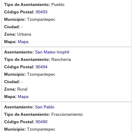
Pueblo
90493
Tzompantepec
-
Urbana
Mapa
San Mateo Inophil
Ranchería
90494
Tzompantepec
-
Rural
Mapa
San Pablo
Fraccionamiento
90490
Tzompantepec