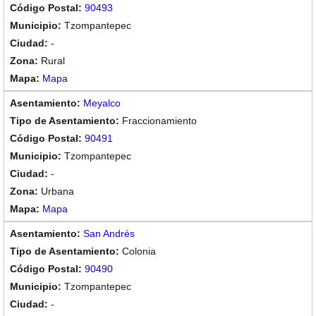
90493
Tzompantepec
-
Rural
Mapa
Meyalco
Fraccionamiento
90491
Tzompantepec
-
Urbana
Mapa
San Andrés
Colonia
90490
Tzompantepec
-