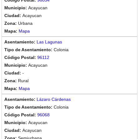
96054
Acayucan
Acayucan
Urbana
Mapa
Las Lagunas
Colonia
96112
Acayucan
-
Rural
Mapa
Lázaro Cárdenas
Colonia
96068
Acayucan
Acayucan
Semiurbana