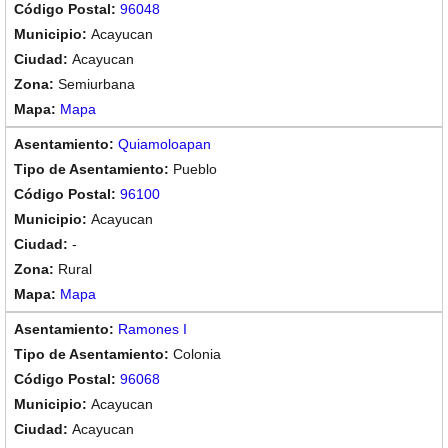
96048
Acayucan
Acayucan
Semiurbana
Mapa
Quiamoloapan
Pueblo
96100
Acayucan
-
Rural
Mapa
Ramones I
Colonia
96068
Acayucan
Acayucan