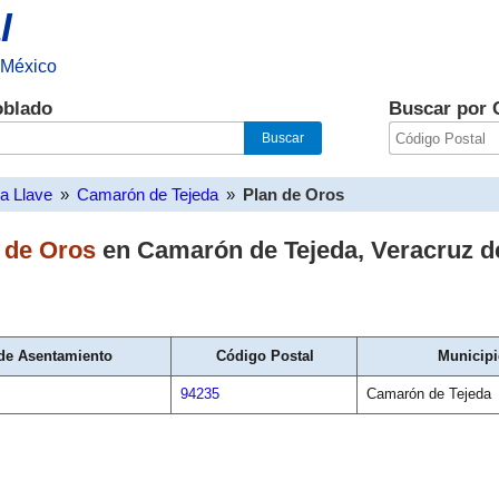
l
 México
oblado
Buscar por 
la Llave
»
Camarón de Tejeda
»
Plan de Oros
 de Oros
en
Camarón de Tejeda
,
Veracruz de
de Asentamiento
Código Postal
Municipi
94235
Camarón de Tejeda