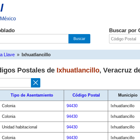
l
 México
oblado
Buscar por 
la Llave
»
Ixhuatlancillo
digos Postales de
Ixhuatlancillo
,
Veracruz de
Tipo de Asentamiento
Código Postal
Municipio
Colonia
94430
Ixhuatlancillo
Colonia
94430
Ixhuatlancillo
Unidad habitacional
94430
Ixhuatlancillo
Colonia
94430
Ixhuatlancillo