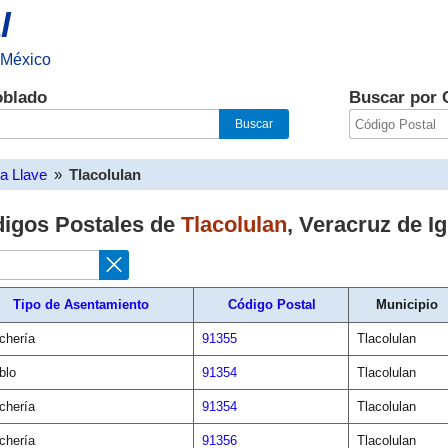
l
 México
oblado
Buscar por 
la Llave
»
Tlacolulan
digos Postales de
Tlacolulan
,
Veracruz de Ig
Tipo de Asentamiento
Código Postal
Municipio
chería
91355
Tlacolulan
blo
91354
Tlacolulan
chería
91354
Tlacolulan
chería
91356
Tlacolulan