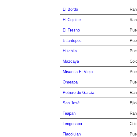
El Bordo
Ran
El Cojolite
Ran
El Fresno
Pue
Etlantepec
Pue
Huichila
Pue
Mazcaya
Col
Misantla El Viejo
Pue
Omeapa
Pue
Potrero de García
Ran
San José
Ejid
Teapan
Ran
Tengonapa
Col
Tlacolulan
Pue