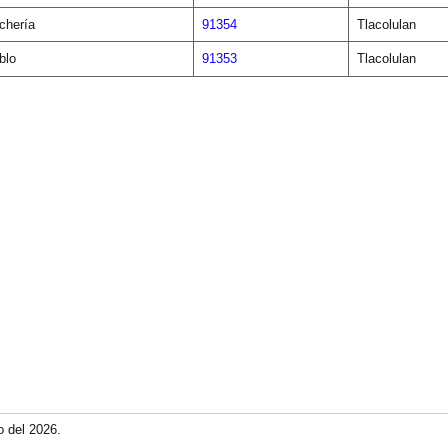
chería
91354
Tlacolulan
blo
91353
Tlacolulan
o del 2026.