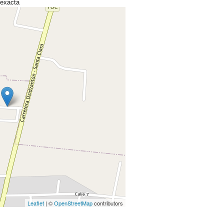
 exacta
Leaflet
| ©
OpenStreetMap
contributors