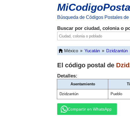
MiCodigoPosta
Búsqueda de Códigos Postales de
Buscar por ciudad, colonia o p
México
»
Yucatán
»
Dzidzantún
El código postal de
Dzid
Detalles:
Asentamiento
T
Dzidzantún
Pueblo
Compartir en WhatsApp