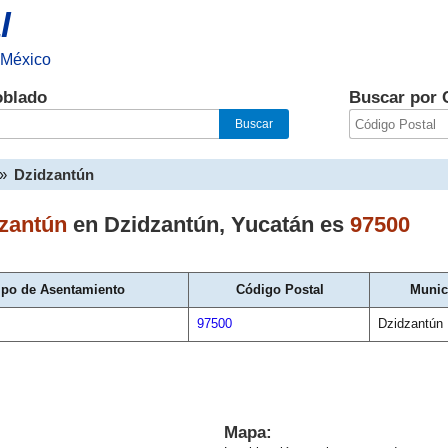
l
 México
oblado
Buscar por 
»
Dzidzantún
zantún
en
Dzidzantún
,
Yucatán
es
97500
ipo de Asentamiento
Código Postal
Munic
97500
Dzidzantún
Mapa: