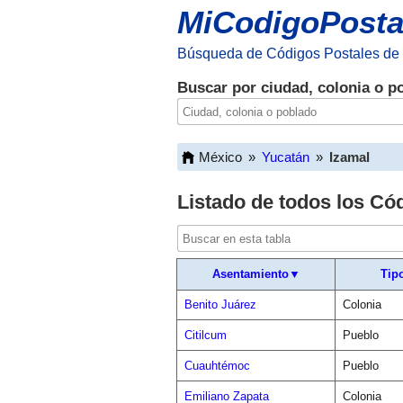
MiCodigoPosta
Búsqueda de Códigos Postales de
Buscar por ciudad, colonia o p
México
»
Yucatán
»
Izamal
Listado de todos los Có
Asentamiento▼
Tip
Benito Juárez
Colonia
Citilcum
Pueblo
Cuauhtémoc
Pueblo
Emiliano Zapata
Colonia