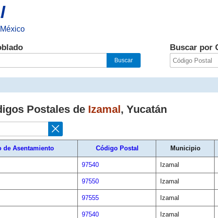
l
 México
oblado
Buscar por 
digos Postales de
Izamal
,
Yucatán
o de Asentamiento
Código Postal
Municipio
97540
Izamal
97550
Izamal
97555
Izamal
97540
Izamal