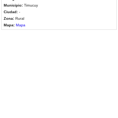
Timucuy
-
Rural
Mapa