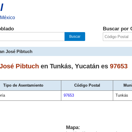
l
 México
oblado
Buscar por 
an José Pibtuch
José Pibtuch
en
Tunkás
,
Yucatán
es
97653
Tipo de Asentamiento
Código Postal
Muni
ría
97653
Tunkás
Mapa: