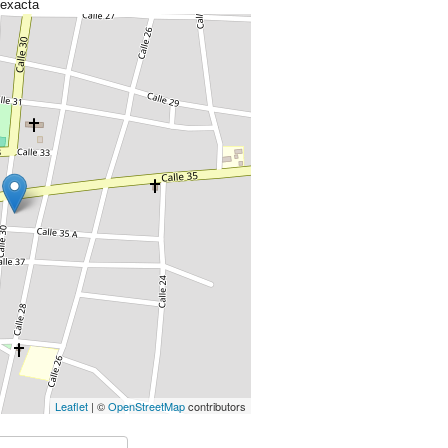
 exacta
Leaflet
| ©
OpenStreetMap
contributors