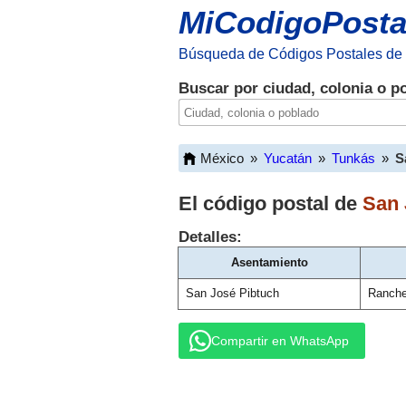
MiCodigoPosta
Búsqueda de Códigos Postales de
Buscar por ciudad, colonia o p
México
»
Yucatán
»
Tunkás
»
S
El código postal de
San 
Detalles:
Asentamiento
San José Pibtuch
Ranche
Compartir en WhatsApp