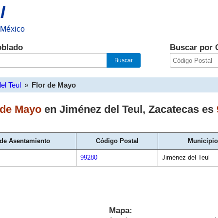
l
 México
oblado
Buscar por 
el Teul
»
Flor de Mayo
 de Mayo
en
Jiménez del Teul
,
Zacatecas
es
 de Asentamiento
Código Postal
Municipio
99280
Jiménez del Teul
Mapa: